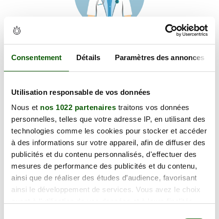
Voir les coordonnées
Carte et informations d'accès
Consentement
Détails
Paramètres des annonces
551 Rue Edouard Forestie, 82000 Montauban
+
Utilisation responsable de vos données
−
Nous et
nos 1022 partenaires
traitons vos données
personnelles, telles que votre adresse IP, en utilisant des
technologies comme les cookies pour stocker et accéder
×
551 Rue Edouard Forestie
à des informations sur votre appareil, afin de diffuser des
publicités et du contenu personnalisés, d'effectuer des
mesures de performance des publicités et du contenu,
ainsi que de réaliser des études d’audience, favorisant
ainsi le développement de services. Vous avez le choix
quant à l'utilisation de vos données et à leurs finalités.
Vous pouvez modifier ou retirer votre consentement à
Sélection