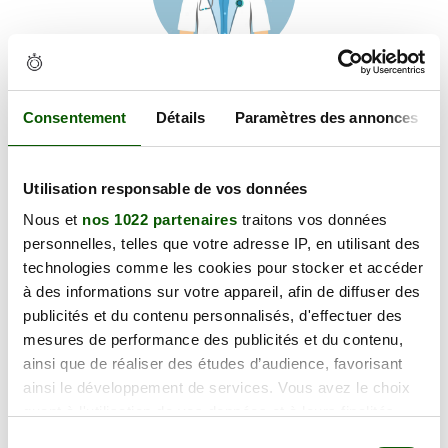
Voir les coordonnées
Carte et informations d'accès
Consentement
Détails
Paramètres des annonces
79 Fbg du Moustier, 82000 Montauban
+
Utilisation responsable de vos données
−
Nous et
nos 1022 partenaires
traitons vos données
personnelles, telles que votre adresse IP, en utilisant des
technologies comme les cookies pour stocker et accéder
×
79 Fbg du Moustier
à des informations sur votre appareil, afin de diffuser des
publicités et du contenu personnalisés, d'effectuer des
mesures de performance des publicités et du contenu,
ainsi que de réaliser des études d’audience, favorisant
ainsi le développement de services. Vous avez le choix
quant à l'utilisation de vos données et à leurs finalités.
Vous pouvez modifier ou retirer votre consentement à
Sélection