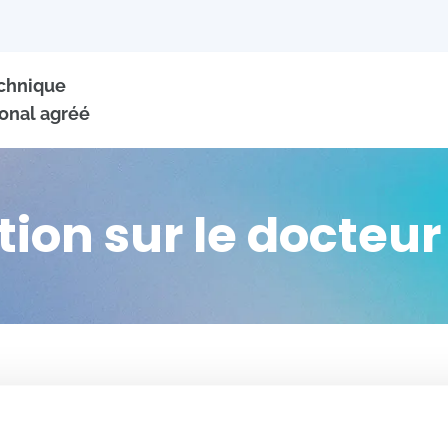
echnique
onal agréé
tion sur le docteu
+