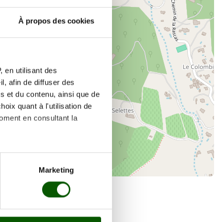
À propos des cookies
×
6 Pl. des 6 Canons
 en utilisant des
, afin de diffuser des
s et du contenu, ainsi que de
oix quant à l'utilisation de
moment en consultant la
es à plusieurs mètres près
Marketing
s spécifiques (empreintes
, reportez-vous à la
section «
claration sur les cookies.