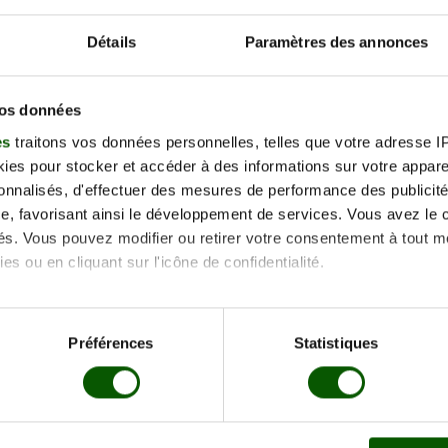
−
Détails
Paramètres des annonces
vos données
es
traitons vos données personnelles, telles que votre adresse IP,
es pour stocker et accéder à des informations sur votre appareil
sonnalisés, d'effectuer des mesures de performance des publicité
e, favorisant ainsi le développement de services. Vous avez le ch
accès
ités. Vous pouvez modifier ou retirer votre consentement à tout 
maud
es ou en cliquant sur l'icône de confidentialité.
imerions également :
tions sur votre localisation géographique qui peuvent être précis
Préférences
Statistiques
eil en l'analysant activement pour en relever les caractéristique
aitement de vos données personnelles et définir vos préférences
er ou retirer votre consentement à tout moment à partir de la dé