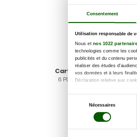
Consentement
Utilisation responsable de 
Nous et
nos 1022 partenair
technologies comme les cooki
publicités et du contenu per
Voir les coordonnées
réaliser des études d’audienc
Carte et informations d'
vos données et à leurs final
6 Pl. des 6 Canons, 83310 Gri
Déclaration relative aux cooki
Si vous le permettez, nous a
Sélection
Collecter des informa
Nécessaires
du
Identifier votre appar
consentement
digitales).
Pour en savoir plus sur le tr
Détails »
. Vous pouvez modifi