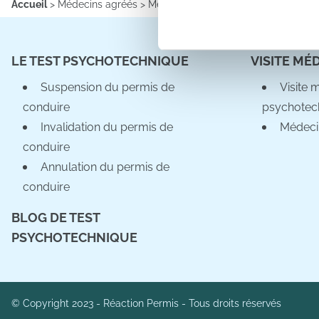
Accueil
>
Médecins agréés
>
Médecins agréés
>
Information sur l
Les cookies nous permettent d
sociaux et d'analyser notre t
LE TEST PSYCHOTECHNIQUE
VISITE MÉ
partenaires de médias sociaux
vous leur avez fournies ou qu'
Suspension du permis de
Visite 
conduire
psychotec
Invalidation du permis de
Médeci
conduire
Annulation du permis de
conduire
BLOG DE TEST
PSYCHOTECHNIQUE
© Copyright 2023 - Réaction Permis - Tous droits réservés