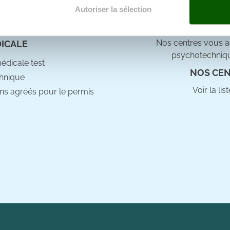
e docteur
Autoriser la sélection
e personnaliser le contenu et les annonces, d'offrir des fonctio
rafic. Nous partageons également des informations sur l'utilisati
Nos centres vous ac
DICALE
, de publicité et d'analyse, qui peuvent combiner celles-ci avec
psychotechniqu
ils ont collectées lors de votre utilisation de leurs services.
médicale test
NOS CEN
hnique
Voir la li
ns agréés pour le permis