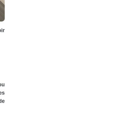
ir
ou
es
de