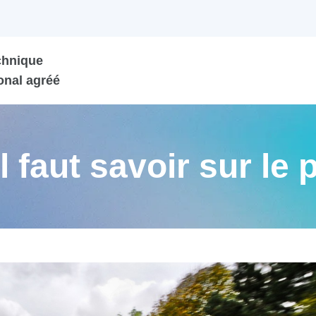
chnique
onal agréé
il faut savoir sur le