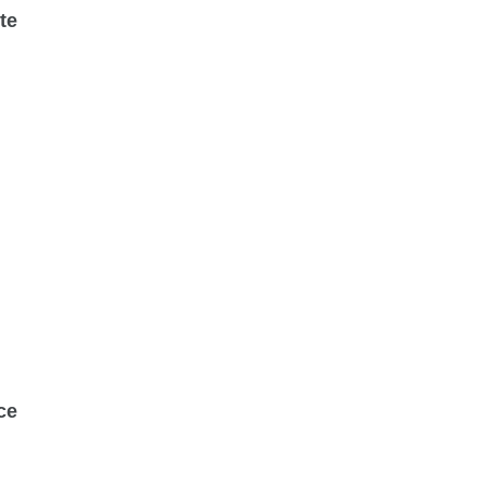
te
ce