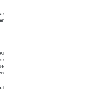
ve
er
au
me
ue
en
ui