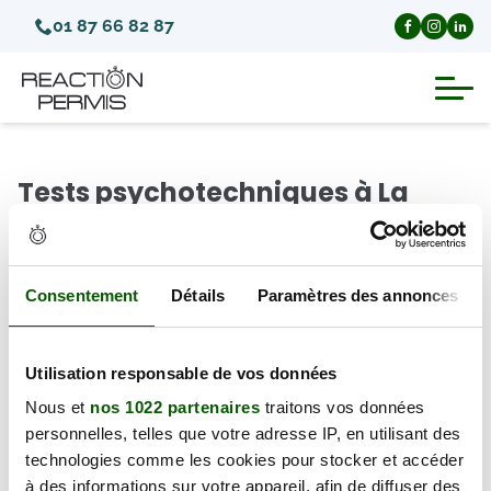
01 87 66 82 87
Suspension du permis de conduire
Tests psychotechniques à La
Invalidation du permis de conduire
Tour-du-Crieu (Département
Ariège)
Annulation du permis de conduire
Consentement
Détails
Paramètres des annonces
Il y a 0 test psychotechnique disponible à La Tour-du-
Médecins agréés pour le permis
Crieu (09100), à partir du dimanche 09 août 2026.
Utilisation responsable de vos données
Visite médicale test psychotechnique
← Retour au département
Nous et
nos 1022 partenaires
traitons vos données
personnelles, telles que votre adresse IP, en utilisant des
technologies comme les cookies pour stocker et accéder
à des informations sur votre appareil, afin de diffuser des