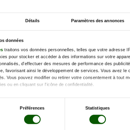
e Emile Desvaux, 14500 Vire
mandie
mercredi 09 septe
Détails
Paramètres des annonces
2026
rte demande
tion Gratuite jusqu'à 48h
vos données
es
traitons vos données personnelles, telles que votre adresse IP,
es pour stocker et accéder à des informations sur votre appareil
sonnalisés, d'effectuer des mesures de performance des publicité
e, favorisant ainsi le développement de services. Vous avez le ch
ités. Vous pouvez modifier ou retirer votre consentement à tout 
es ou en cliquant sur l'icône de confidentialité.
imerions également :
tions sur votre localisation géographique qui peuvent être précis
Préférences
Statistiques
eil en l'analysant activement pour en relever les caractéristique
aitement de vos données personnelles et définir vos préférences