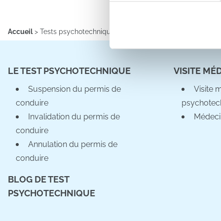
Détails »
. Vous pouvez modifi
Accueil
>
Tests psychotechniques Calvados
>
Vire Normandie (14
Les cookies nous permettent d
sociaux et d'analyser notre t
partenaires de médias sociaux
vous leur avez fournies ou qu'
LE TEST PSYCHOTECHNIQUE
VISITE MÉ
Suspension du permis de
Visite 
conduire
psychotec
Invalidation du permis de
Médeci
conduire
Annulation du permis de
conduire
BLOG DE TEST
PSYCHOTECHNIQUE