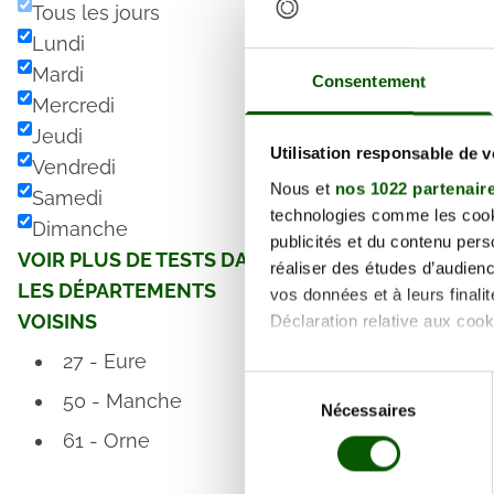
Tous les jours
1 Ru
Lundi
Nor
128.00 €
Mardi
Consentement
En fo
Mercredi
Annula
Jeudi
Utilisation responsable de 
Vendredi
Nous et
nos 1022 partenair
Samedi
technologies comme les cooki
Dimanche
publicités et du contenu per
VOIR PLUS DE TESTS DANS
réaliser des études d’audienc
LES DÉPARTEMENTS
vos données et à leurs final
VOISINS
Déclaration relative aux cooki
27 - Eure
Si vous le permettez, nous a
Sélection
50 - Manche
Collecter des informa
Nécessaires
du
Identifier votre appar
consentement
61 - Orne
digitales).
Pour en savoir plus sur le tr