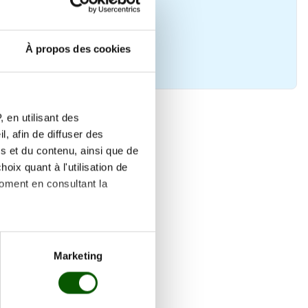
mbre
Réserver
À propos des cookies
 en utilisant des
, afin de diffuser des
s et du contenu, ainsi que de
oix quant à l'utilisation de
moment en consultant la
es à plusieurs mètres près
Marketing
s spécifiques (empreintes
, reportez-vous à la
section «