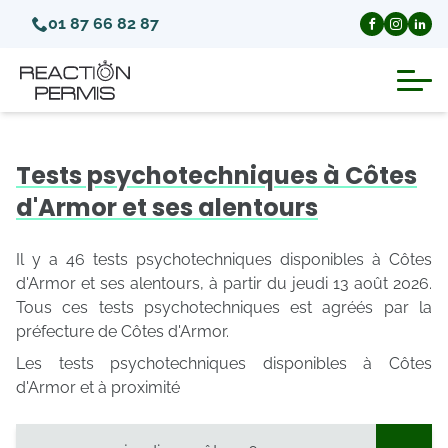
01 87 66 82 87
Suspension du permis de conduire
Tests psychotechniques à Côtes
Invalidation du permis de conduire
d'Armor et ses alentours
Annulation du permis de conduire
Il y a 46 tests psychotechniques disponibles à Côtes
d'Armor et ses alentours, à partir du jeudi 13 août 2026.
Tous ces tests psychotechniques est agréés par la
Médecins agréés pour le permis
préfecture de Côtes d'Armor.
Les tests psychotechniques disponibles à Côtes
Visite médicale test psychotechnique
d'Armor et à proximité