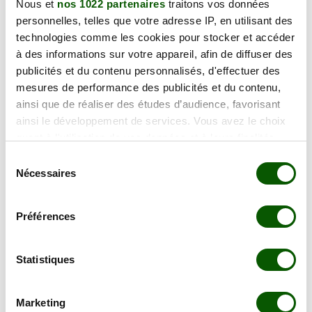
Nous et
nos 1022 partenaires
traitons vos données
En forte demande
personnelles, telles que votre adresse IP, en utilisant des
Annulation Gratuite jusqu'à 48h
technologies comme les cookies pour stocker et accéder
à des informations sur votre appareil, afin de diffuser des
lundi 28 septembre 2026
publicités et du contenu personnalisés, d'effectuer des
5 Rue de la Landelle,
mesures de performance des publicités et du contenu,
122.00 €
22360 Langueux
ainsi que de réaliser des études d’audience, favorisant
En forte demande
ainsi le développement de services. Vous avez le choix
Annulation Gratuite jusqu'à 48h
quant à l'utilisation de vos données et à leurs finalités.
Vous pouvez modifier ou retirer votre consentement à
Sélection
tout moment en consultant la Déclaration relative aux
Nécessaires
du
lundi 28 septembre 2026
cookies ou en cliquant sur l'icône de confidentialité.
consentement
5 Rue de la Landelle,
122.00 €
22360 Langueux
Préférences
Si vous le permettez, nous aimerions également :
En forte demande
Collecter des informations sur votre localisation
Annulation Gratuite jusqu'à 48h
géographique qui peuvent être précises à plusieurs
Statistiques
mètres près
Identifier votre appareil en l'analysant activement
mercredi 30 septembre 2026
Marketing
pour en relever les caractéristiques spécifiques
5 Rue de la Landelle,