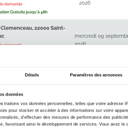
2026
rte demande
tion Gratuite jusqu'à 48h
 Clemenceau, 22000 Saint-
uc
mercredi 09 septemb
2026
rte demande
tion Gratuite jusqu'à 48h
 Clemenceau, 22000 Saint-
Détails
Paramètres des annonces
uc
lundi 14 septembre
2026
rte demande
vos données
tion Gratuite jusqu'à 48h
es
traitons vos données personnelles, telles que votre adresse IP,
 Clemenceau, 22000 Saint-
es pour stocker et accéder à des informations sur votre appareil
sonnalisés, d'effectuer des mesures de performance des publicité
uc
mercredi 16 septemb
e, favorisant ainsi le développement de services. Vous avez le ch
2026
rte demande