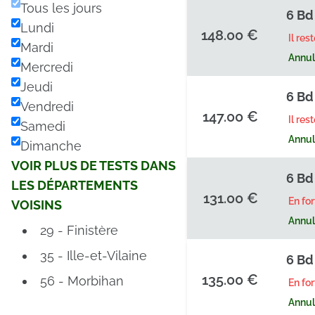
Tous les jours
6 Bd
Lundi
148.00 €
Il res
Mardi
Annula
Mercredi
Jeudi
6 Bd
Vendredi
147.00 €
Il res
Samedi
Annula
Dimanche
VOIR PLUS DE TESTS DANS
6 Bd
LES DÉPARTEMENTS
131.00 €
En fo
VOISINS
Annula
29 - Finistère
35 - Ille-et-Vilaine
6 Bd
135.00 €
56 - Morbihan
En fo
Annula