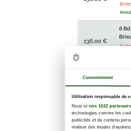
En fo
Annula
6 Bd
Brie
136.00 €
En fo
Annula
6 Bd
Consentement
Brie
136.00 €
En fo
Utilisation responsable de 
Annula
Nous et
nos 1022 partenair
6 Bd
technologies comme les cooki
publicités et du contenu per
Brie
136.00 €
réaliser des études d’audienc
En fo