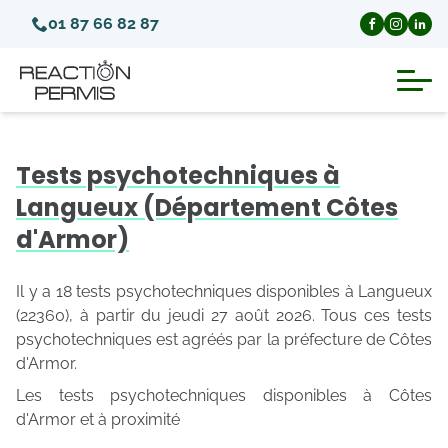
01 87 66 82 87
Suspension du permis de conduire
Tests psychotechniques à
Invalidation du permis de conduire
Langueux (Département Côtes
d'Armor)
Annulation du permis de conduire
Il y a 18 tests psychotechniques disponibles à Langueux
Médecins agréés pour le permis
(22360), à partir du jeudi 27 août 2026. Tous ces tests
psychotechniques est agréés par la préfecture de Côtes
d'Armor.
Visite médicale test psychotechnique
Les tests psychotechniques disponibles à Côtes
d'Armor et à proximité