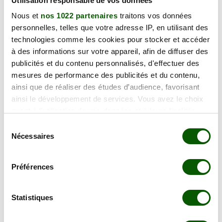
Utilisation responsable de vos données
122.00 €
22360 Langueux
Nous et
nos 1022 partenaires
traitons vos données
En forte demande
personnelles, telles que votre adresse IP, en utilisant des
Annulation Gratuite jusqu'à 48h
technologies comme les cookies pour stocker et accéder
à des informations sur votre appareil, afin de diffuser des
publicités et du contenu personnalisés, d'effectuer des
lundi 28 septembre 2026
mesures de performance des publicités et du contenu,
5 Rue de la Landelle,
122.00 €
22360 Langueux
ainsi que de réaliser des études d’audience, favorisant
ainsi le développement de services. Vous avez le choix
En forte demande
quant à l'utilisation de vos données et à leurs finalités.
Annulation Gratuite jusqu'à 48h
Vous pouvez modifier ou retirer votre consentement à
Sélection
tout moment en consultant la Déclaration relative aux
Nécessaires
du
mercredi 30 septembre 2026
cookies ou en cliquant sur l'icône de confidentialité.
consentement
5 Rue de la Landelle,
133.00 €
22360 Langueux
Préférences
Si vous le permettez, nous aimerions également :
Il reste 3 places sur cette date.
Collecter des informations sur votre localisation
Annulation Gratuite jusqu'à 48h
géographique qui peuvent être précises à plusieurs
Statistiques
mètres près
Identifier votre appareil en l'analysant activement