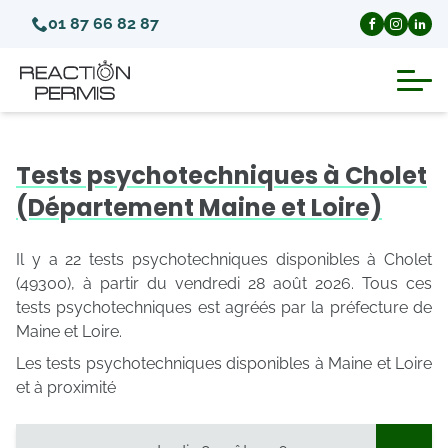
01 87 66 82 87
Suspension du permis de conduire
Tests psychotechniques à Cholet
Invalidation du permis de conduire
(Département Maine et Loire)
Annulation du permis de conduire
Il y a 22 tests psychotechniques disponibles à Cholet
(49300), à partir du vendredi 28 août 2026. Tous ces
tests psychotechniques est agréés par la préfecture de
Médecins agréés pour le permis
Maine et Loire.
Les tests psychotechniques disponibles à Maine et Loire
Visite médicale test psychotechnique
et à proximité