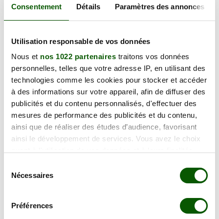
Consentement
Détails
Paramètres des annonces
vendredi 09 octobre 2026
24 Bd Pierre Lecoq, 49300 Cholet
Utilisation responsable de vos données
120.00 €
En forte demande
Nous et
nos 1022 partenaires
traitons vos données
Annulation Gratuite jusqu'à 48h
personnelles, telles que votre adresse IP, en utilisant des
technologies comme les cookies pour stocker et accéder
à des informations sur votre appareil, afin de diffuser des
vendredi 16 octobre 2026
publicités et du contenu personnalisés, d'effectuer des
24 Bd Pierre Lecoq, 49300 Cholet
120.00 €
mesures de performance des publicités et du contenu,
En forte demande
ainsi que de réaliser des études d’audience, favorisant
Annulation Gratuite jusqu'à 48h
ainsi le développement de services. Vous avez le choix
quant à l'utilisation de vos données et à leurs finalités.
Vous pouvez modifier ou retirer votre consentement à
Sélection
vendredi 23 octobre 2026
tout moment en consultant la Déclaration relative aux
Nécessaires
du
24 Bd Pierre Lecoq, 49300 Cholet
120.00 €
cookies ou en cliquant sur l'icône de confidentialité.
consentement
En forte demande
Annulation Gratuite jusqu'à 48h
Préférences
Si vous le permettez, nous aimerions également :