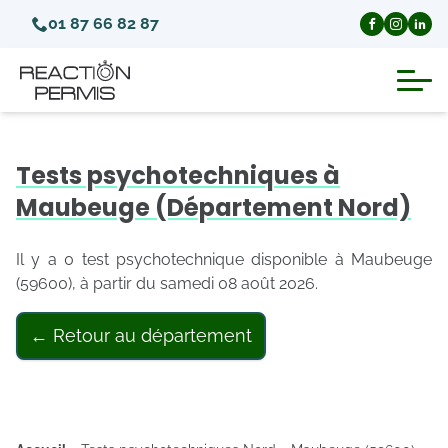
01 87 66 82 87
Suspension du permis de conduire
Tests psychotechniques à
Invalidation du permis de conduire
Maubeuge (Département Nord)
Annulation du permis de conduire
Il y a 0 test psychotechnique disponible à Maubeuge
(59600), à partir du samedi 08 août 2026.
Médecins agréés pour le permis
← Retour au département
Visite médicale test psychotechnique