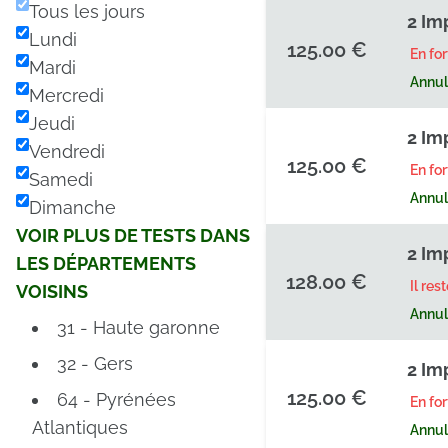
Tous les jours
2 Im
Lundi
125.00 €
En fo
Mardi
Annula
Mercredi
Jeudi
2 Im
Vendredi
125.00 €
En fo
Samedi
Annula
Dimanche
VOIR PLUS DE TESTS DANS
2 Im
LES DÉPARTEMENTS
128.00 €
Il res
VOISINS
Annula
31 - Haute garonne
32 - Gers
2 Im
125.00 €
64 - Pyrénées
En fo
Atlantiques
Annula