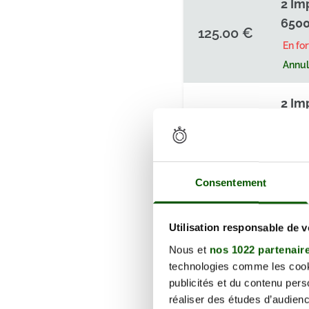
2 Im
6500
125.00 €
En fo
Annula
2 Im
6500
125.00 €
En fo
Annula
Consentement
2 Im
6500
Utilisation responsable de 
125.00 €
En fo
Nous et
nos 1022 partenair
Annula
technologies comme les cooki
publicités et du contenu per
réaliser des études d’audienc
2 Im