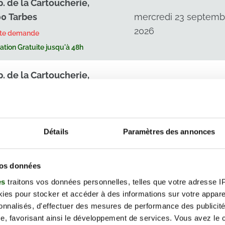
p. de la Cartoucherie,
0 Tarbes
mercredi 23 septemb
2026
rte demande
tion Gratuite jusqu'à 48h
p. de la Cartoucherie,
0 Tarbes
jeudi 24 septembr
2026
rte demande
tion Gratuite jusqu'à 48h
Détails
Paramètres des annonces
p. de la Cartoucherie,
0 Tarbes
mercredi 30 septemb
vos données
2026
rte demande
es
traitons vos données personnelles, telles que votre adresse IP,
tion Gratuite jusqu'à 48h
es pour stocker et accéder à des informations sur votre appareil
sonnalisés, d'effectuer des mesures de performance des publicité
e, favorisant ainsi le développement de services. Vous avez le ch
p. de la Cartoucherie, 65000 Tarbes