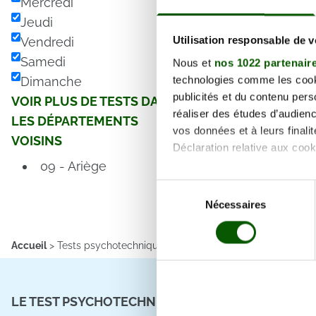
Mercredi
Jeudi
Utilisation responsable de 
Vendredi
Samedi
Nous et
nos 1022 partenair
technologies comme les cooki
Dimanche
publicités et du contenu per
VOIR PLUS DE TESTS DANS
réaliser des études d’audienc
LES DÉPARTEMENTS
vos données et à leurs final
VOISINS
Déclaration relative aux cooki
09 - Ariège
Si vous le permettez, nous a
Sélection
Collecter des informa
Nécessaires
du
Identifier votre appar
consentement
digitales).
Accueil
>
Tests psychotechniques Pyrénées Orientales
>
Canet-en
Pour en savoir plus sur le tr
Détails »
. Vous pouvez modifi
LE TEST PSYCHOTECHNIQUE
VISITE MÉ
Les cookies nous permettent d