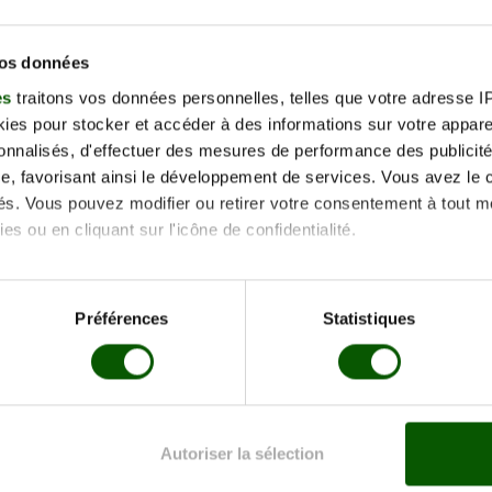
vos données
es
traitons vos données personnelles, telles que votre adresse IP,
es pour stocker et accéder à des informations sur votre appareil
sonnalisés, d'effectuer des mesures de performance des publicité
e, favorisant ainsi le développement de services. Vous avez le ch
ités. Vous pouvez modifier ou retirer votre consentement à tout 
es ou en cliquant sur l'icône de confidentialité.
imerions également :
tions sur votre localisation géographique qui peuvent être précis
Préférences
Statistiques
eil en l'analysant activement pour en relever les caractéristique
-Roussillon (66140)
aitement de vos données personnelles et définir vos préférences
er ou retirer votre consentement à tout moment à partir de la dé
Autoriser la sélection
Nos centres vous ac
DICALE
e personnaliser le contenu et les annonces, d'offrir des fonctio