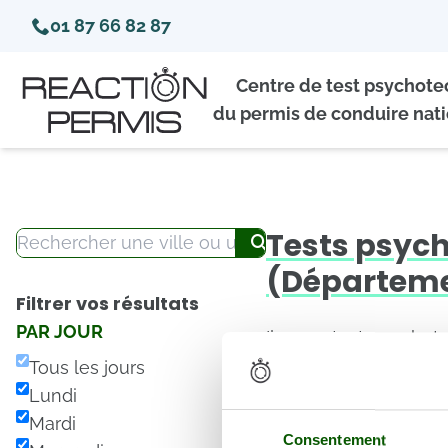
01 87 66 82 87
Centre de test psychot
du permis de conduire nati
Tests psyc
(Départeme
Filtrer vos résultats
PAR JOUR
Il y a 0 test psycho
août 2026.
Tous les jours
Lundi
← Retour au dépar
Mardi
Consentement