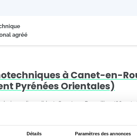
echnique
onal agréé
hotechniques à Canet-en-Rou
nt Pyrénées Orientales)
technique disponible à Canet-en-Roussillon (66140), 
tement
Détails
Paramètres des annonces