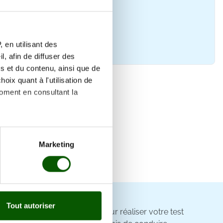
 en utilisant des
, afin de diffuser des
s et du contenu, ainsi que de
oix quant à l'utilisation de
moment en consultant la
es à plusieurs mètres près
Marketing
s spécifiques (empreintes
, reportez-vous à la
section «
claration sur les cookies.
Tout autoriser
cueillent sur rendez-vous pour réaliser votre test
nnalités relatives aux médias