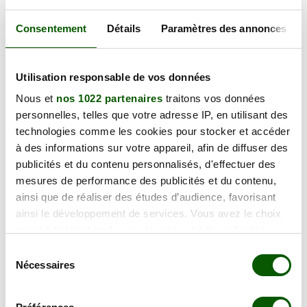
Annulation Gratuite jusqu'à 48h
Consentement
Détails
Paramètres des annonces
vendredi 25 septembre 2026
9 Rue des Casernes, 70000 Vesoul
Utilisation responsable de vos données
126.00 €
En forte demande
Nous et
nos 1022 partenaires
traitons vos données
Annulation Gratuite jusqu'à 48h
personnelles, telles que votre adresse IP, en utilisant des
technologies comme les cookies pour stocker et accéder
à des informations sur votre appareil, afin de diffuser des
lundi 05 octobre 2026
publicités et du contenu personnalisés, d'effectuer des
9 Rue des Casernes, 70000 Vesoul
126.00 €
mesures de performance des publicités et du contenu,
En forte demande
ainsi que de réaliser des études d’audience, favorisant
Annulation Gratuite jusqu'à 48h
ainsi le développement de services. Vous avez le choix
quant à l'utilisation de vos données et à leurs finalités.
Vous pouvez modifier ou retirer votre consentement à
Sélection
vendredi 09 octobre 2026
tout moment en consultant la Déclaration relative aux
Nécessaires
du
9 Rue des Casernes, 70000 Vesoul
126.00 €
cookies ou en cliquant sur l'icône de confidentialité.
consentement
En forte demande
Annulation Gratuite jusqu'à 48h