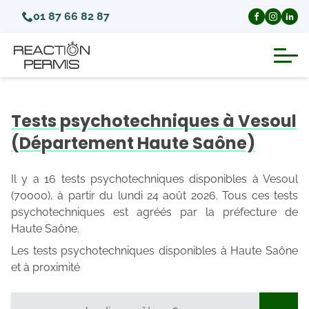
01 87 66 82 87
Suspension du permis de conduire
Tests psychotechniques à Vesoul
Invalidation du permis de conduire
(Département Haute Saône)
Annulation du permis de conduire
Il y a 16 tests psychotechniques disponibles à Vesoul
(70000), à partir du lundi 24 août 2026. Tous ces tests
psychotechniques est agréés par la préfecture de
Médecins agréés pour le permis
Haute Saône.
Les tests psychotechniques disponibles à Haute Saône
Visite médicale test psychotechnique
et à proximité