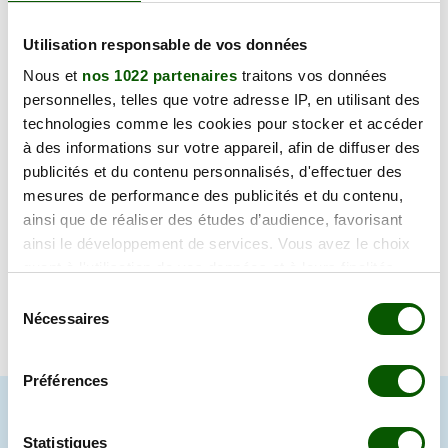
mercredi 02 septembre 2026
Utilisation responsable de vos données
12 Bd Lakanal, 82200 Moissac
115.00 €
Nous et
nos 1022 partenaires
traitons vos données
En forte demande
personnelles, telles que votre adresse IP, en utilisant des
Annulation Gratuite jusqu'à 48h
technologies comme les cookies pour stocker et accéder
à des informations sur votre appareil, afin de diffuser des
publicités et du contenu personnalisés, d'effectuer des
mercredi 02 septembre 2026
mesures de performance des publicités et du contenu,
12 Bd Lakanal, 82200 Moissac
115.00 €
ainsi que de réaliser des études d’audience, favorisant
En forte demande
ainsi le développement de services. Vous avez le choix
Annulation Gratuite jusqu'à 48h
quant à l'utilisation de vos données et à leurs finalités.
Vous pouvez modifier ou retirer votre consentement à
Sélection
tout moment en consultant la Déclaration relative aux
Nécessaires
du
Accueil
>
Tests psychotechniques Tarn et Garonne
>
Moissac
cookies ou en cliquant sur l'icône de confidentialité.
consentement
(82200)
Préférences
Si vous le permettez, nous aimerions également :
Collecter des informations sur votre localisation
LE TEST PSYCHOTECHNIQUE
géographique qui peuvent être précises à plusieurs
Statistiques