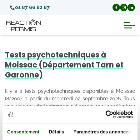
01 87 66 82 87
Suspension du permis de conduire
Tests psychotechniques à
Invalidation du permis de conduire
Moissac (Département Tarn et
Garonne)
Annulation du permis de conduire
Il y a 2 tests psychotechniques disponibles à Moissac
Médecins agréés pour le permis
(82200), à partir du mercredi 02 septembre 2026. Tous
ces tests psychotechniques est agréés par la préfecture
de Tarn et Garonne.
Visite médicale test psychotechnique
Les tests psychotechniques disponibles à Tarn et
Garonne et à proximité
Consentement
Détails
Paramètres des annonces