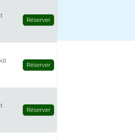
ût
Réserver
oût
Réserver
t
Réserver