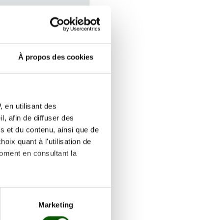
Réserver
À propos des cookies
Réserver
 en utilisant des
, afin de diffuser des
s et du contenu, ainsi que de
oix quant à l'utilisation de
obre
moment en consultant la
Réserver
es à plusieurs mètres près
Marketing
s spécifiques (empreintes