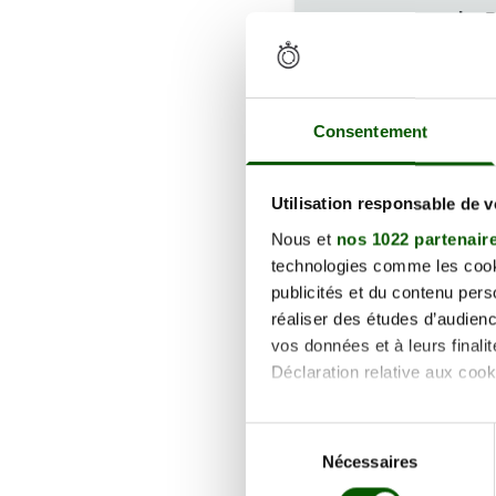
du-P
122.00 €
En fo
Annula
Consentement
8 Av
du-P
122.00 €
Utilisation responsable de 
En fo
Nous et
nos 1022 partenair
Annula
technologies comme les cooki
publicités et du contenu per
8 Av
réaliser des études d’audienc
du-P
vos données et à leurs final
122.00 €
Déclaration relative aux cooki
En fo
Annula
Si vous le permettez, nous a
Sélection
Collecter des informa
Nécessaires
du
8 Av
Identifier votre appar
consentement