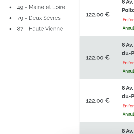
8 Av
49 - Maine et Loire
Poit
122.00 €
79 - Deux Sèvres
En fo
87 - Haute Vienne
Annula
8 Av
du-P
122.00 €
En fo
Annula
8 Av
du-P
122.00 €
En fo
Annula
8 Av