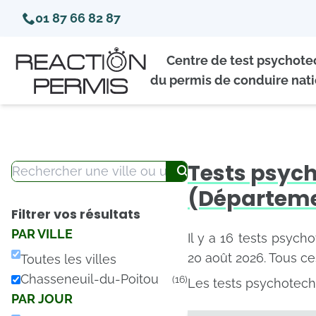
01 87 66 82 87
Centre de test psychot
du permis de conduire nati
Tests psyc
(Départeme
Filtrer vos résultats
PAR VILLE
Il y a 16 tests psych
20 août 2026. Tous ce
Toutes les villes
Chasseneuil-du-Poitou
(16)
Les tests psychotech
PAR JOUR