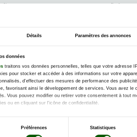
oitou
mercredi 16
septembre 2026
rte demande
tion Gratuite jusqu'à 48h
Détails
Paramètres des annonces
. de Shenzhen, 86360 Chasseneuil-
oitou
vendredi 18
vos données
septembre 2026
rte demande
es
traitons vos données personnelles, telles que votre adresse IP,
tion Gratuite jusqu'à 48h
es pour stocker et accéder à des informations sur votre appareil
sonnalisés, d'effectuer des mesures de performance des publicité
. de Shenzhen, 86360 Chasseneuil-
e, favorisant ainsi le développement de services. Vous avez le ch
oitou
mercredi 07 oct
ités. Vous pouvez modifier ou retirer votre consentement à tout 
2026
es ou en cliquant sur l'icône de confidentialité.
rte demande
tion Gratuite jusqu'à 48h
imerions également :
tions sur votre localisation géographique qui peuvent être précis
Préférences
Statistiques
. de Shenzhen, 86360 Chasseneuil-
eil en l'analysant activement pour en relever les caractéristique