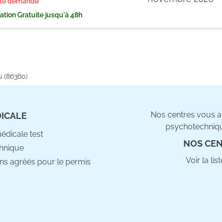
rte demande
tion Gratuite jusqu'à 48h
u (86360)
Nos centres vous ac
DICALE
psychotechniqu
médicale test
NOS CEN
hnique
Voir la li
ns agréés pour le permis