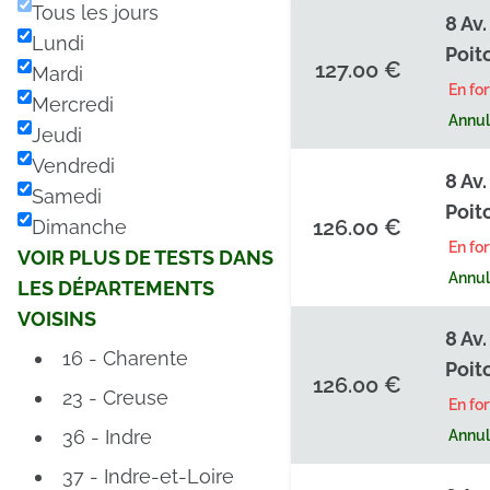
Tous les jours
8 Av
Lundi
Poit
127.00 €
Mardi
En fo
Mercredi
Annula
Jeudi
Vendredi
8 Av
Samedi
Poit
126.00 €
Dimanche
En fo
VOIR PLUS DE TESTS DANS
Annula
LES DÉPARTEMENTS
VOISINS
8 Av
16 - Charente
Poit
126.00 €
23 - Creuse
En fo
36 - Indre
Annula
37 - Indre-et-Loire