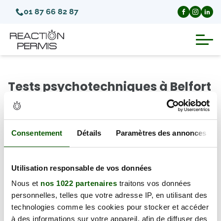
01 87 66 82 87
Suspension du permis de conduire
Tests psychotechniques à Belfort
Invalidation du permis de conduire
(Département Territoire de
Belfort)
Annulation du permis de conduire
Consentement
Détails
Paramètres des annonces
Il y a 0 test psychotechnique disponible à Belfort
Médecins agréés pour le permis
(90000), à partir du lundi 10 août 2026.
Utilisation responsable de vos données
Visite médicale test psychotechnique
← Retour au département
Nous et
nos 1022 partenaires
traitons vos données
personnelles, telles que votre adresse IP, en utilisant des
technologies comme les cookies pour stocker et accéder
à des informations sur votre appareil, afin de diffuser des