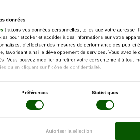
Noisiel
vos données
Voir les centres psychotechnique
es
traitons vos données personnelles, telles que votre adresse IP,
es pour stocker et accéder à des informations sur votre appareil
sonnalisés, d'effectuer des mesures de performance des publicité
e, favorisant ainsi le développement de services. Vous avez le ch
ités. Vous pouvez modifier ou retirer votre consentement à tout 
es ou en cliquant sur l'icône de confidentialité.
Coulommiers
Voir les centres psychotechnique
imerions également :
tions sur votre localisation géographique qui peuvent être précis
Préférences
Statistiques
eil en l'analysant activement pour en relever les caractéristique
aitement de vos données personnelles et définir vos préférences
er ou retirer votre consentement à tout moment à partir de la dé
Lognes
Autoriser la sélection
e personnaliser le contenu et les annonces, d'offrir des fonctio
Voir les centres psychotechnique