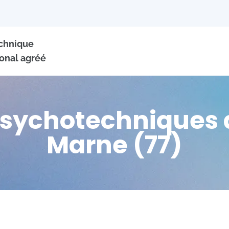
echnique
onal agréé
psychotechniques 
Marne (77)