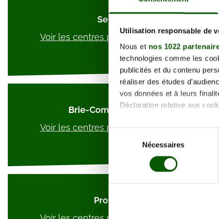
Serris
Utilisation responsable de 
Voir les centres psychotechnique
Nous et
nos 1022 partenair
technologies comme les cooki
publicités et du contenu per
réaliser des études d’audienc
vos données et à leurs final
Déclaration relative aux cooki
Brie-Comte-Robert
Voir les centres psychotechnique
Si vous le permettez, nous a
Sélection
Collecter des informa
Nécessaires
du
Identifier votre appar
consentement
digitales).
Pour en savoir plus sur le tr
Détails »
. Vous pouvez modifi
Provins
Les cookies nous permettent d
Voir les centres psychotechnique