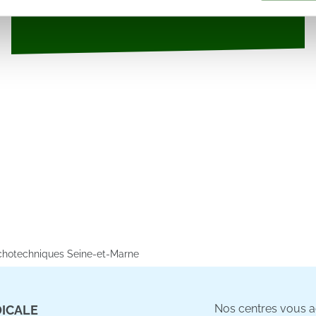
rafic. Nous partageons également des informations sur l'utilisati
, de publicité et d'analyse, qui peuvent combiner celles-ci avec
ils ont collectées lors de votre utilisation de leurs services.
chotechniques Seine-et-Marne
Nos centres vous ac
DICALE