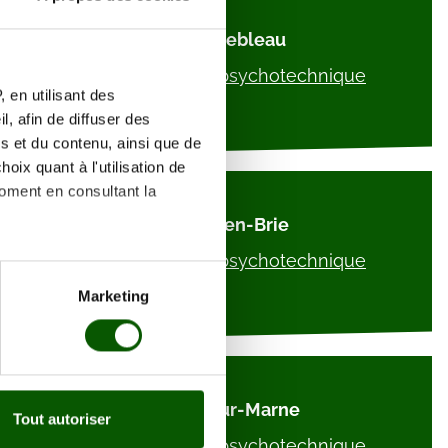
Fontainebleau
Voir les centres psychotechnique
 en utilisant des
, afin de diffuser des
s et du contenu, ainsi que de
oix quant à l'utilisation de
moment en consultant la
Roissy-en-Brie
Voir les centres psychotechnique
es à plusieurs mètres près
Marketing
s spécifiques (empreintes
, reportez-vous à la
section «
claration sur les cookies.
Lagny-sur-Marne
Tout autoriser
nnalités relatives aux médias
Voir les centres psychotechnique