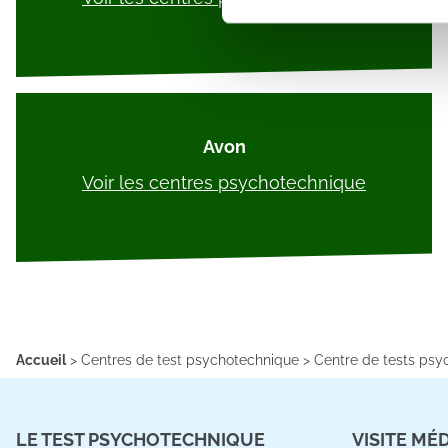
sociaux et d'analyser notre t
partenaires de médias sociaux
vous leur avez fournies ou qu'
Avon
Voir les centres psychotechnique
Accueil
>
Centres de test psychotechnique
>
Centre de tests psy
LE TEST PSYCHOTECHNIQUE
VISITE MÉ