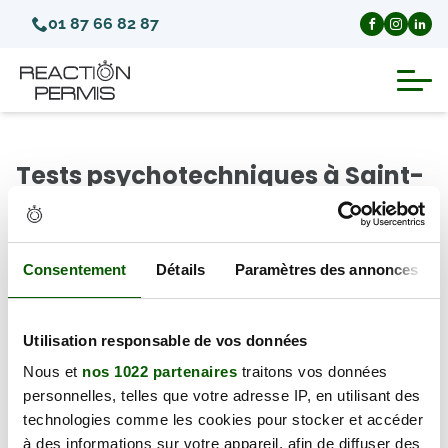
01 87 66 82 87
Suspension du permis de conduire
Tests psychotechniques à Saint-
Invalidation du permis de conduire
Ouen (Département Loir-et-
Cher)
Annulation du permis de conduire
Consentement
Détails
Paramètres des annonces
Il y a 0 test psychotechnique disponible à Saint-Ouen
Médecins agréés pour le permis
(41100), à partir du vendredi 07 août 2026.
Utilisation responsable de vos données
Visite médicale test psychotechnique
← Retour au département
Nous et
nos 1022 partenaires
traitons vos données
personnelles, telles que votre adresse IP, en utilisant des
technologies comme les cookies pour stocker et accéder
à des informations sur votre appareil, afin de diffuser des