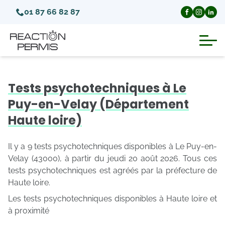
01 87 66 82 87
Suspension du permis de conduire
Tests psychotechniques à Le
Invalidation du permis de conduire
Puy-en-Velay (Département
Haute loire)
Annulation du permis de conduire
Il y a 9 tests psychotechniques disponibles à Le Puy-en-
Médecins agréés pour le permis
Velay (43000), à partir du jeudi 20 août 2026. Tous ces
tests psychotechniques est agréés par la préfecture de
Haute loire.
Visite médicale test psychotechnique
Les tests psychotechniques disponibles à Haute loire et
à proximité