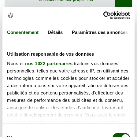
Annulation Gratuite jusqu'à 48h
vendredi 11 septembre 2026
1 Av. d'Aiguilhe, 43000 Le Puy-en-
Consentement
Détails
Paramètres des annonces
130.00 €
Velay
En forte demande
Annulation Gratuite jusqu'à 48h
Utilisation responsable de vos données
Nous et
nos 1022 partenaires
traitons vos données
vendredi 18 septembre 2026
personnelles, telles que votre adresse IP, en utilisant des
1 Av. d'Aiguilhe, 43000 Le Puy-en-
technologies comme les cookies pour stocker et accéder
130.00 €
Velay
à des informations sur votre appareil, afin de diffuser des
En forte demande
publicités et du contenu personnalisés, d'effectuer des
Annulation Gratuite jusqu'à 48h
mesures de performance des publicités et du contenu,
ainsi que de réaliser des études d’audience, favorisant
ainsi le développement de services. Vous avez le choix
vendredi 25 septembre 2026
quant à l'utilisation de vos données et à leurs finalités.
1 Av. d'Aiguilhe, 43000 Le Puy-en-
Vous pouvez modifier ou retirer votre consentement à
Sélection
130.00 €
Velay
tout moment en consultant la Déclaration relative aux