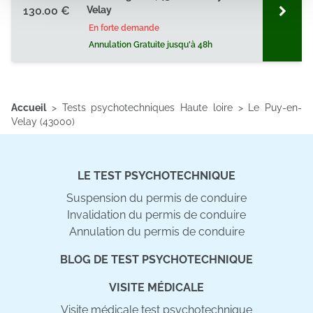
130.00 €
Velay
partageons également des informations sur l'utilisation de
notre site avec nos partenaires de médias sociaux, de
En forte demande
publicité et d'analyse, qui peuvent combiner celles-ci
Annulation Gratuite jusqu'à 48h
avec d'autres informations que vous leur avez fournies
ou qu'ils ont collectées lors de votre utilisation de leurs
services.
Accueil
>
Tests psychotechniques Haute loire
>
Le Puy-en-
Velay (43000)
LE TEST PSYCHOTECHNIQUE
Suspension du permis de conduire
Invalidation du permis de conduire
Annulation du permis de conduire
BLOG DE TEST PSYCHOTECHNIQUE
VISITE MÉDICALE
Visite médicale test psychotechnique