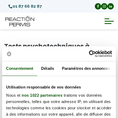
01 87 66 82 87
Suspension du permis de conduire
Tests psychotechniques à
Invalidation du permis de conduire
Molsheim (Département Bas
Rhin)
Annulation du permis de conduire
Consentement
Détails
Paramètres des annonces
Il y a 0 test psychotechnique disponible à Molsheim
Médecins agréés pour le permis
(67120), à partir du samedi 08 août 2026.
Utilisation responsable de vos données
Nous et
nos 1022 partenaires
traitons vos données
Visite médicale test psychotechnique
← Retour au département
personnelles, telles que votre adresse IP, en utilisant des
technologies comme les cookies pour stocker et accéder
à des informations sur votre appareil, afin de diffuser des