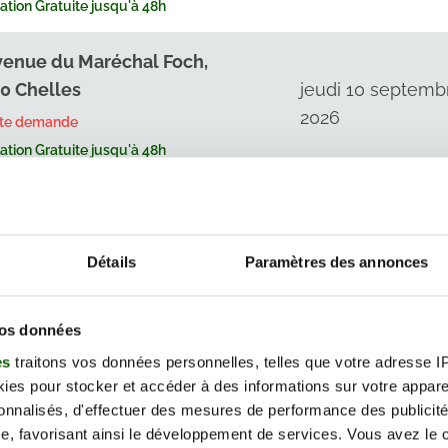
tion Gratuite jusqu'à 48h
venue du Maréchal Foch,
0 Chelles
jeudi 10 septemb
2026
rte demande
tion Gratuite jusqu'à 48h
venue du Maréchal Foch,
0 Chelles
jeudi 10 septemb
2026
Détails
Paramètres des annonces
rte demande
tion Gratuite jusqu'à 48h
vos données
venue du Maréchal Foch,
es
traitons vos données personnelles, telles que votre adresse IP,
0 Chelles
vendredi 11 septe
es pour stocker et accéder à des informations sur votre appareil
2026
sonnalisés, d'effectuer des mesures de performance des publicité
rte demande
e, favorisant ainsi le développement de services. Vous avez le ch
tion Gratuite jusqu'à 48h