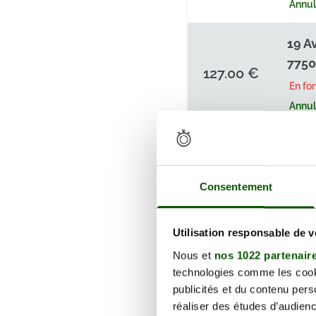
Annula
19 A
7750
127.00 €
En fo
Annula
19 A
7750
127.00 €
Consentement
En fo
Annula
Utilisation responsable de 
19 A
Nous et
nos 1022 partenair
7750
technologies comme les cooki
127.00 €
publicités et du contenu per
En fo
réaliser des études d’audienc
Annula