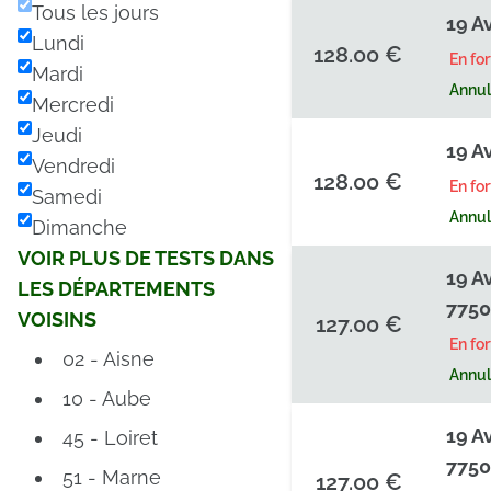
Tous les jours
19 A
Lundi
128.00 €
En fo
Mardi
Annula
Mercredi
Jeudi
19 A
Vendredi
128.00 €
En fo
Samedi
Annula
Dimanche
VOIR PLUS DE TESTS DANS
19 A
LES DÉPARTEMENTS
7750
VOISINS
127.00 €
En fo
02 - Aisne
Annula
10 - Aube
19 A
45 - Loiret
7750
51 - Marne
127.00 €