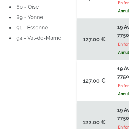
En fo
60 - Oise
Annula
89 - Yonne
19 A
91 - Essonne
7750
94 - Val-de-Marne
127.00 €
En fo
Annula
19 A
7750
127.00 €
En fo
Annula
19 A
7750
122.00 €
En fo