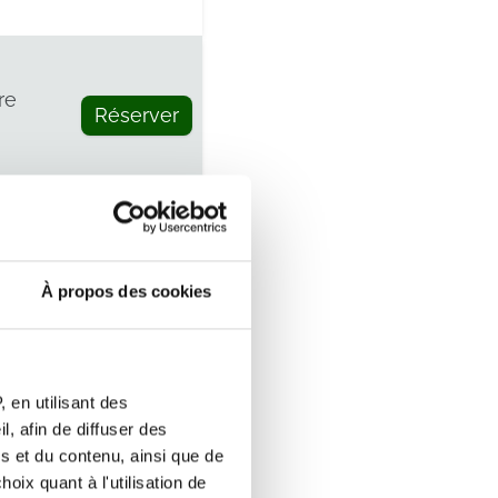
re
Réserver
re
Réserver
À propos des cookies
 en utilisant des
mbre
, afin de diffuser des
Réserver
s et du contenu, ainsi que de
oix quant à l'utilisation de