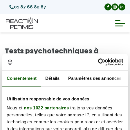
01 87 66 82 87
Suspension du permis de conduire
Tests psychotechniques à
Invalidation du permis de conduire
Coulommiers (Département
Seine-et-Marne)
Annulation du permis de conduire
Consentement
Détails
Paramètres des annonces
Il y a 0 test psychotechnique disponible à Coulommiers
Médecins agréés pour le permis
(77120), à partir du vendredi 07 août 2026.
Utilisation responsable de vos données
Visite médicale test psychotechnique
← Retour au département
Nous et
nos 1022 partenaires
traitons vos données
personnelles, telles que votre adresse IP, en utilisant des
technologies comme les cookies pour stocker et accéder
à des informations sur votre appareil, afin de diffuser des