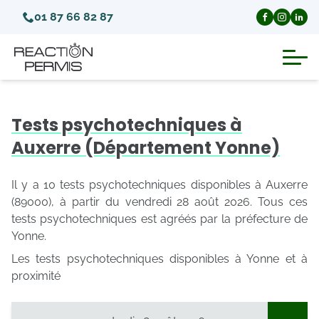
01 87 66 82 87
Suspension du permis de conduire
Tests psychotechniques à
Invalidation du permis de conduire
Auxerre (Département Yonne)
Annulation du permis de conduire
Il y a 10 tests psychotechniques disponibles à Auxerre
(89000), à partir du vendredi 28 août 2026. Tous ces
tests psychotechniques est agréés par la préfecture de
Médecins agréés pour le permis
Yonne.
Les tests psychotechniques disponibles à Yonne et à
Visite médicale test psychotechnique
proximité