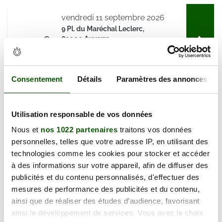
vendredi 11 septembre 2026
9 Pl. du Maréchal Leclerc,
127.00 €
89000 Auxerre
En forte demande
Annulation Gratuite jusqu'à 48h
Consentement
Détails
Paramètres des annonces
vendredi 25 septembre 2026
9 Pl. du Maréchal Leclerc,
Utilisation responsable de vos données
127.00 €
89000 Auxerre
Nous et
nos 1022 partenaires
traitons vos données
En forte demande
personnelles, telles que votre adresse IP, en utilisant des
Annulation Gratuite jusqu'à 48h
technologies comme les cookies pour stocker et accéder
à des informations sur votre appareil, afin de diffuser des
vendredi 25 septembre 2026
publicités et du contenu personnalisés, d'effectuer des
9 Pl. du Maréchal Leclerc,
mesures de performance des publicités et du contenu,
127.00 €
89000 Auxerre
ainsi que de réaliser des études d’audience, favorisant
En forte demande
ainsi le développement de services. Vous avez le choix