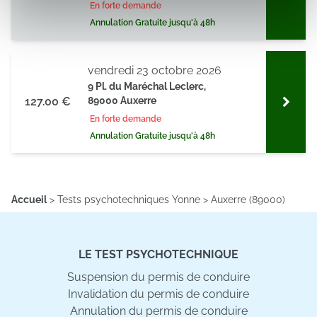
En forte demande
et les annonces, d'offrir des fonctionnalités relatives aux
Annulation Gratuite jusqu'à 48h
médias sociaux et d'analyser notre trafic. Nous
partageons également des informations sur l'utilisation de
notre site avec nos partenaires de médias sociaux, de
vendredi 23 octobre 2026
publicité et d'analyse, qui peuvent combiner celles-ci
9 Pl. du Maréchal Leclerc,
avec d'autres informations que vous leur avez fournies
127.00 €
89000 Auxerre
ou qu'ils ont collectées lors de votre utilisation de leurs
En forte demande
services.
Annulation Gratuite jusqu'à 48h
Accueil
>
Tests psychotechniques Yonne
>
Auxerre (89000)
LE TEST PSYCHOTECHNIQUE
Suspension du permis de conduire
Invalidation du permis de conduire
Annulation du permis de conduire