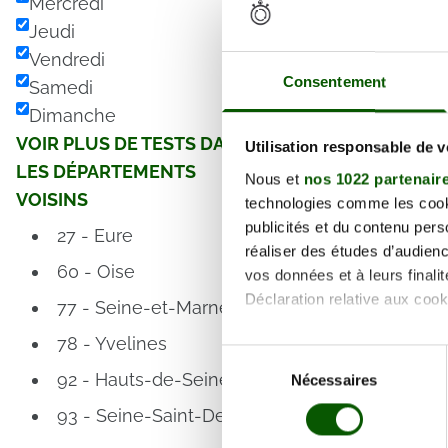
Mercredi
Jeudi
Vendredi
Consentement
Samedi
Dimanche
VOIR PLUS DE TESTS DANS
Utilisation responsable de 
LES DÉPARTEMENTS
Nous et
nos 1022 partenair
VOISINS
technologies comme les cooki
publicités et du contenu per
27 - Eure
réaliser des études d’audienc
60 - Oise
vos données et à leurs final
Déclaration relative aux cooki
77 - Seine-et-Marne
78 - Yvelines
Si vous le permettez, nous a
Sélection
Collecter des informa
92 - Hauts-de-Seine
Nécessaires
du
Identifier votre appar
consentement
93 - Seine-Saint-Denis
digitales).