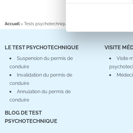
Pour en savoir plus sur le tr
Détails »
. Vous pouvez modifi
Les cookies nous permettent d
Accueil
>
Tests psychotechniques Val-d'Oise
>
Cergy (95000)
sociaux et d'analyser notre t
partenaires de médias sociaux
vous leur avez fournies ou qu'
LE TEST PSYCHOTECHNIQUE
VISITE MÉ
Suspension du permis de
Visite 
conduire
psychotec
Invalidation du permis de
Médeci
conduire
Annulation du permis de
conduire
BLOG DE TEST
PSYCHOTECHNIQUE