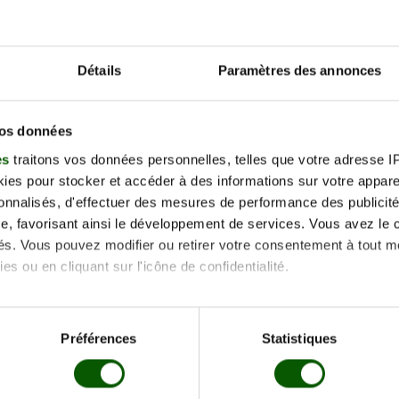
Détails
Paramètres des annonces
vos données
es
traitons vos données personnelles, telles que votre adresse IP,
es pour stocker et accéder à des informations sur votre appareil
sonnalisés, d'effectuer des mesures de performance des publicité
e, favorisant ainsi le développement de services. Vous avez le ch
ités. Vous pouvez modifier ou retirer votre consentement à tout 
es ou en cliquant sur l'icône de confidentialité.
imerions également :
tions sur votre localisation géographique qui peuvent être précis
Préférences
Statistiques
eil en l'analysant activement pour en relever les caractéristique