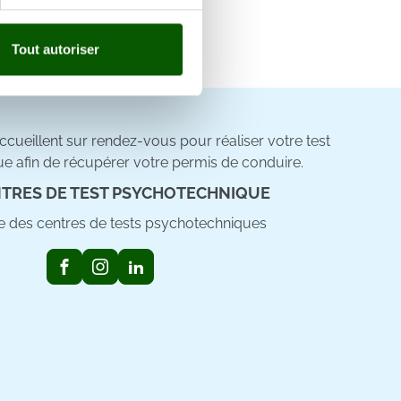
, reportez-vous à la
section «
claration sur les cookies.
Tout autoriser
nnalités relatives aux médias
on de notre site avec nos
 d'autres informations que
cueillent sur rendez-vous pour réaliser votre test
e afin de récupérer votre permis de conduire.
TRES DE TEST PSYCHOTECHNIQUE
ste des centres de tests psychotechniques