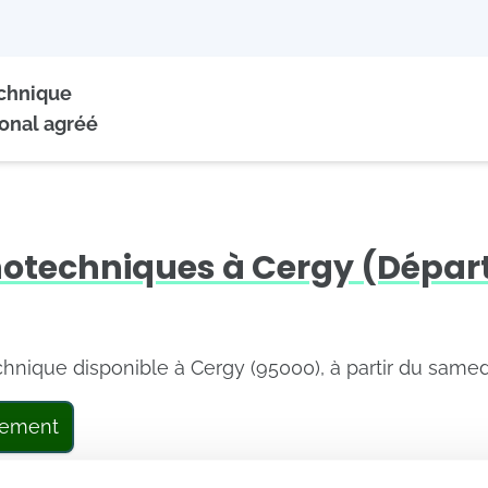
echnique
onal agréé
hotechniques à Cergy (Dépa
echnique disponible à Cergy (95000), à partir du samed
tement