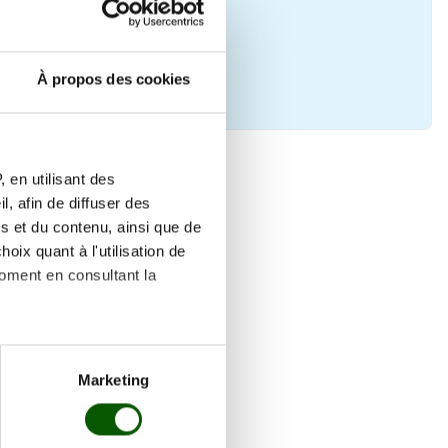
À propos des cookies
 en utilisant des
, afin de diffuser des
s et du contenu, ainsi que de
oix quant à l'utilisation de
moment en consultant la
es à plusieurs mètres près
Marketing
s spécifiques (empreintes