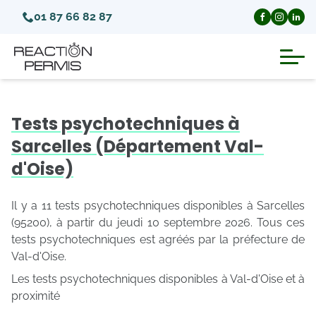
01 87 66 82 87
Suspension du permis de conduire
Tests psychotechniques à
Invalidation du permis de conduire
Sarcelles (Département Val-
d'Oise)
Annulation du permis de conduire
Il y a 11 tests psychotechniques disponibles à Sarcelles
Médecins agréés pour le permis
(95200), à partir du jeudi 10 septembre 2026. Tous ces
tests psychotechniques est agréés par la préfecture de
Val-d'Oise.
Visite médicale test psychotechnique
Les tests psychotechniques disponibles à Val-d'Oise et à
proximité