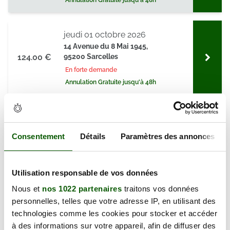
Annulation Gratuite jusqu'à 48h
jeudi 01 octobre 2026
14 Avenue du 8 Mai 1945,
124.00 €
95200 Sarcelles
En forte demande
Annulation Gratuite jusqu'à 48h
jeudi 08 octobre 2026
14 Avenue du 8 Mai 1945,
Consentement
Détails
Paramètres des annonces
124.00 €
95200 Sarcelles
En forte demande
Annulation Gratuite jusqu'à 48h
Utilisation responsable de vos données
Nous et
nos 1022 partenaires
traitons vos données
jeudi 15 octobre 2026
personnelles, telles que votre adresse IP, en utilisant des
14 Avenue du 8 Mai 1945,
technologies comme les cookies pour stocker et accéder
124.00 €
95200 Sarcelles
à des informations sur votre appareil, afin de diffuser des