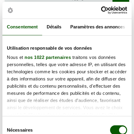
115.00 €
Pontoise
En forte demande
Annulation Gratuite jusqu'à 48h
Consentement
Détails
Paramètres des annonces
samedi 19 septembre 2026
2 Rue de Pontoise, 95650 Puiseux-
Utilisation responsable de vos données
115.00 €
Pontoise
Nous et
nos 1022 partenaires
traitons vos données
En forte demande
personnelles, telles que votre adresse IP, en utilisant des
Annulation Gratuite jusqu'à 48h
technologies comme les cookies pour stocker et accéder
à des informations sur votre appareil, afin de diffuser des
publicités et du contenu personnalisés, d'effectuer des
lundi 21 septembre 2026
mesures de performance des publicités et du contenu,
2 Rue de Pontoise, 95650 Puiseux-
115.00 €
Pontoise
ainsi que de réaliser des études d’audience, favorisant
ainsi le développement de services. Vous avez le choix
En forte demande
quant à l'utilisation de vos données et à leurs finalités.
Annulation Gratuite jusqu'à 48h
Vous pouvez modifier ou retirer votre consentement à
Sélection
tout moment en consultant la Déclaration relative aux
Nécessaires
du