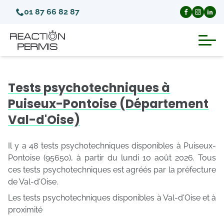
01 87 66 82 87
Suspension du permis de conduire
Tests psychotechniques à
Invalidation du permis de conduire
Puiseux-Pontoise (Département
Val-d'Oise)
Annulation du permis de conduire
Il y a 48 tests psychotechniques disponibles à Puiseux-
Médecins agréés pour le permis
Pontoise (95650), à partir du lundi 10 août 2026. Tous
ces tests psychotechniques est agréés par la préfecture
de Val-d'Oise.
Visite médicale test psychotechnique
Les tests psychotechniques disponibles à Val-d'Oise et à
proximité