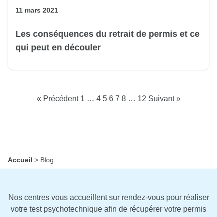
11 mars 2021
Les conséquences du retrait de permis et ce
qui peut en découler
Pagination
« Précédent
1
…
4
5
6
7
8
…
12
Suivant »
des
publications
Accueil
>
Blog
Nos centres vous accueillent sur rendez-vous pour réaliser
votre test psychotechnique afin de récupérer votre permis